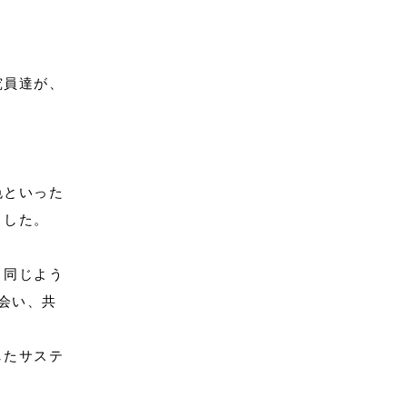
究員達が、
色といった
ました。
、同じよう
出会い、共
したサステ