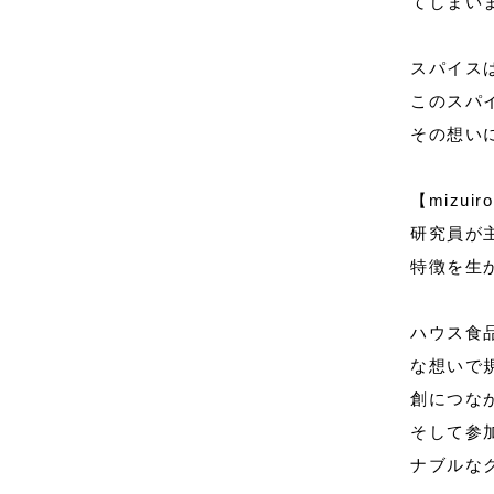
てしまい
スパイス
このスパ
その想い
【mizui
研究員が
特徴を生
ハウス食
な想いで規
創につな
そして参
ナブルな