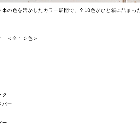
本来の色を活かしたカラー展開で、全10色がひと箱に詰まっ
介 ＜全１０色＞
ック
ペパー
パー