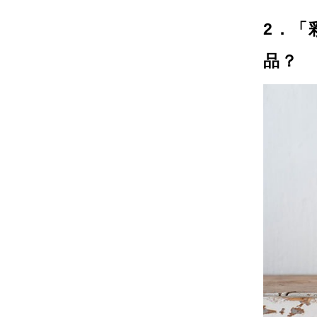
2．「
品？