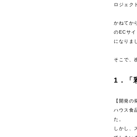
ロジェク
かねてから
のECサ
になりま
そこで、
1．「
【開発の
ハウス食
た。
しかし、