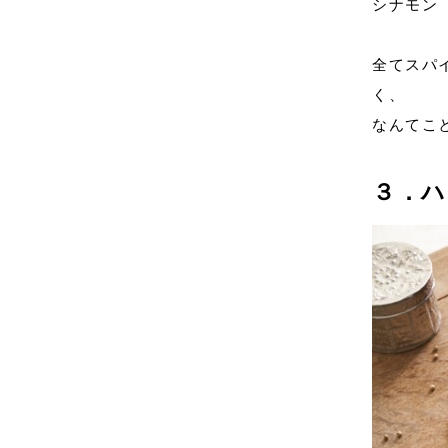
シナモン
全てスパ
く、
なんてこ
３．ハ