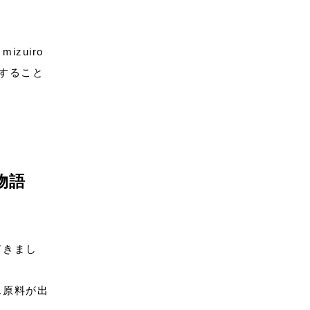
zuiro
始すること
物語
てきまし
ス原料が出