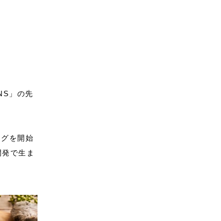
NS」の先
ングを開始
開発で生ま